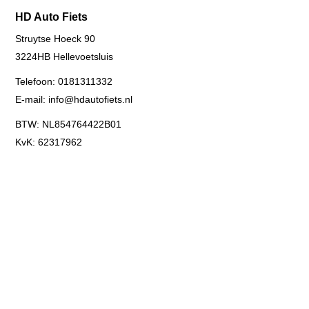
HD Auto Fiets
Struytse Hoeck 90
3224HB
Hellevoetsluis
Telefoon:
0181311332
E-mail:
info@hdautofiets.nl
BTW: NL854764422B01
KvK: 62317962