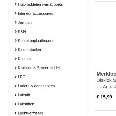
Hulpmiddelen was & poets
Interieur accessoires
Jerrican
K&N
Kentekenplaathouder
Kinderstoelen
Koelbox
Kruipolie & Smeermiddel
Merklo
LPG
Disklok 
Laders & accessoires
L - Anti-
Lakstift
€ 15,99
Lakstiften
Luchtverfrisser