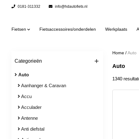
0181-311332
info@hdautofiets.nl
Fietsen
Fietsaccessoires/onderdelen
Werkplaats
A
Home
/
Auto
+
Categorieën
Auto
Auto
1340 resulta
Aanhanger & Caravan
Accu
Acculader
Antenne
Anti diefstal