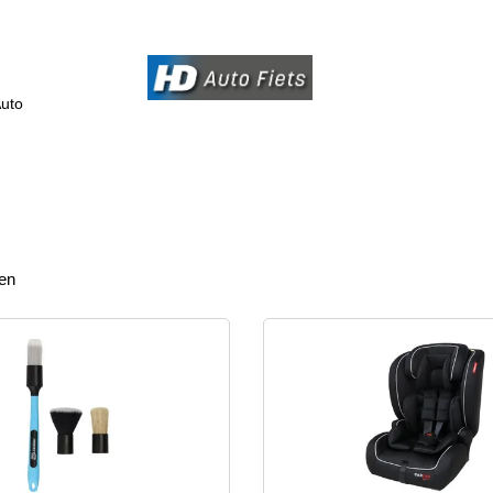
uto
ten