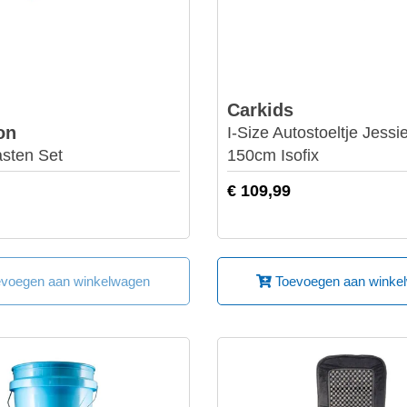
Carkids
on
I-Size Autostoeltje Jessi
asten Set
150cm Isofix
€ 109,99
voegen aan winkelwagen
Toevoegen aan winke