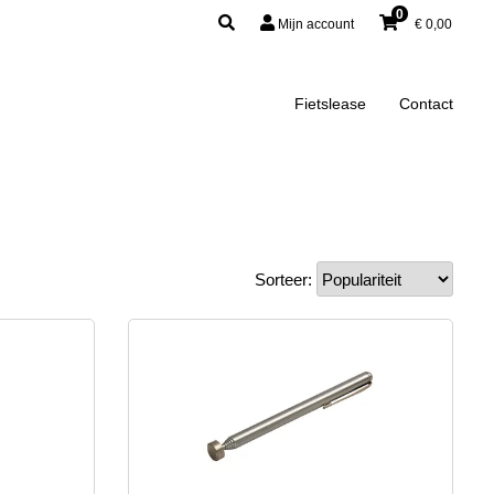
0
Mijn account
€
0,00
Fietslease
Contact
Sorteer: