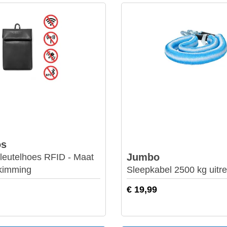
os
Jumbo
Sleutelhoes RFID - Maat
skimming
Sleepkabel 2500 kg uitr
€ 19,99