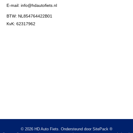
E-mail:
info@hdautofiets.nl
BTW: NL854764422B01
KvK: 62317962
© 2026 HD Auto Fiets. Ondersteund door
SitePack ®