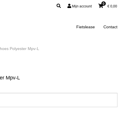
0
Mijn account
€
0,00
Fietslease
Contact
hoes Polyester Mpv-L
ter Mpv-L