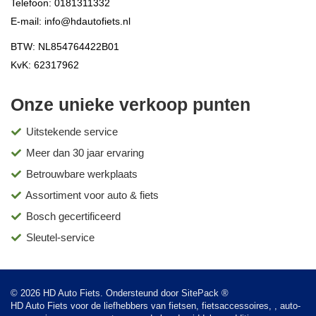
Telefoon:
0181311332
E-mail:
info@hdautofiets.nl
BTW: NL854764422B01
KvK: 62317962
Onze unieke verkoop punten
Uitstekende service
Meer dan 30 jaar ervaring
Betrouwbare werkplaats
Assortiment voor auto & fiets
Bosch gecertificeerd
Sleutel-service
© 2026 HD Auto Fiets. Ondersteund door
SitePack ®
HD Auto Fiets voor de liefhebbers van fietsen, fietsaccessoires, , auto-