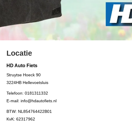
Locatie
HD Auto Fiets
Struytse Hoeck 90
3224HB
Hellevoetsluis
Telefoon:
0181311332
E-mail:
info@hdautofiets.nl
BTW: NL854764422B01
KvK: 62317962