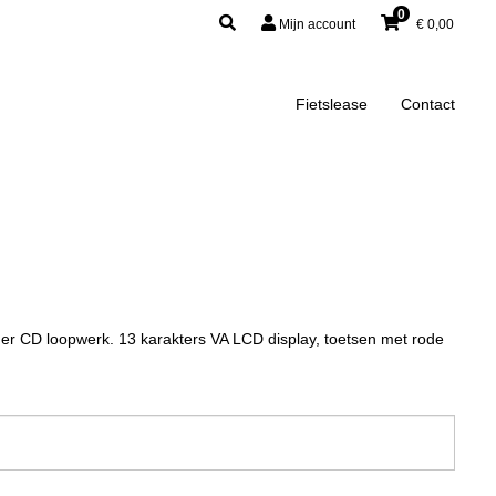
0
Mijn account
€
0,00
Fietslease
Contact
r CD loopwerk. 13 karakters VA LCD display, toetsen met rode