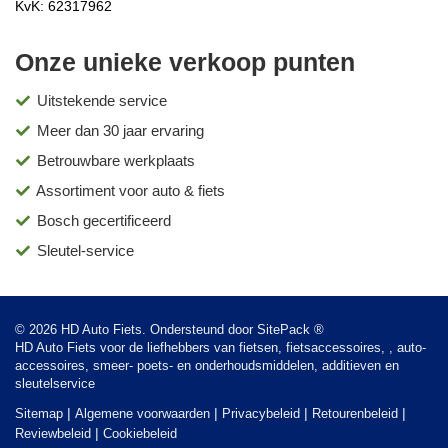
KvK: 62317962
Onze unieke verkoop punten
Uitstekende service
Meer dan 30 jaar ervaring
Betrouwbare werkplaats
Assortiment voor auto & fiets
Bosch gecertificeerd
Sleutel-service
© 2026 HD Auto Fiets. Ondersteund door
SitePack ®
HD Auto Fiets voor de liefhebbers van fietsen, fietsaccessoires, , auto-
accessoires, smeer- poets- en onderhoudsmiddelen, additieven en
sleutelservice
Sitemap
Algemene voorwaarden
Privacybeleid
Retourenbeleid
Reviewbeleid
Cookiebeleid