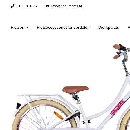
0181-311332
info@hdautofiets.nl
Fietsen
Fietsaccessoires/onderdelen
Werkplaats
A