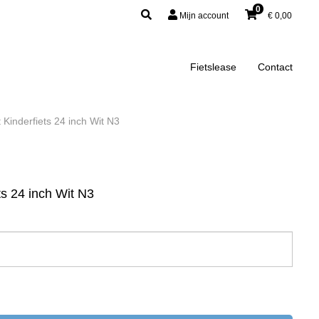
0
Mijn account
€
0,00
Fietslease
Contact
 Kinderfiets 24 inch Wit N3
ts 24 inch Wit N3