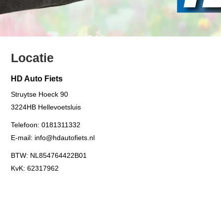
Locatie
HD Auto Fiets
Struytse Hoeck 90
3224HB
Hellevoetsluis
Telefoon:
0181311332
E-mail:
info@hdautofiets.nl
BTW: NL854764422B01
KvK: 62317962