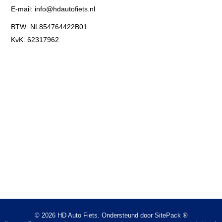
E-mail:
info@hdautofiets.nl
BTW: NL854764422B01
KvK: 62317962
© 2026 HD Auto Fiets. Ondersteund door
SitePack ®