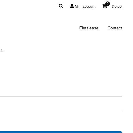
0
Mijn account
€
0,00
Fietslease
Contact
F1