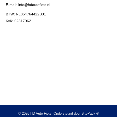
E-mail:
info@hdautofiets.nl
BTW: NL854764422B01
KvK: 62317962
© 2026 HD Auto Fiets. Ondersteund door
SitePack ®