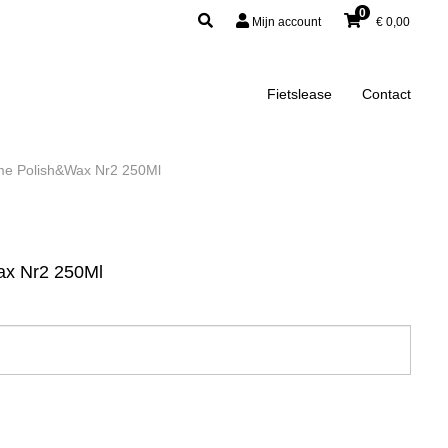
0
Mijn account
€
0,00
Fietslease
Contact
me Polish&Wax Nr2 250Ml
ax Nr2 250Ml