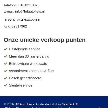
Telefoon:
0181311332
E-mail:
info@hdautofiets.nl
BTW: NL854764422B01
KvK: 62317962
Onze unieke verkoop punten
Uitstekende service
Meer dan 30 jaar ervaring
Betrouwbare werkplaats
Assortiment voor auto & fiets
Bosch gecertificeerd
Sleutel-service
© 2026 HD Auto Fiets. Ondersteund door
SitePack ®