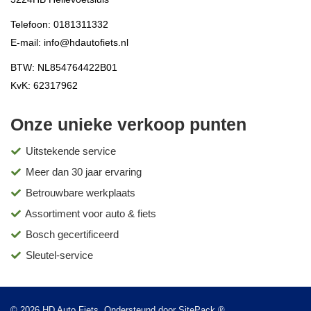
Telefoon:
0181311332
E-mail:
info@hdautofiets.nl
BTW: NL854764422B01
KvK: 62317962
Onze unieke verkoop punten
Uitstekende service
Meer dan 30 jaar ervaring
Betrouwbare werkplaats
Assortiment voor auto & fiets
Bosch gecertificeerd
Sleutel-service
© 2026 HD Auto Fiets. Ondersteund door
SitePack ®