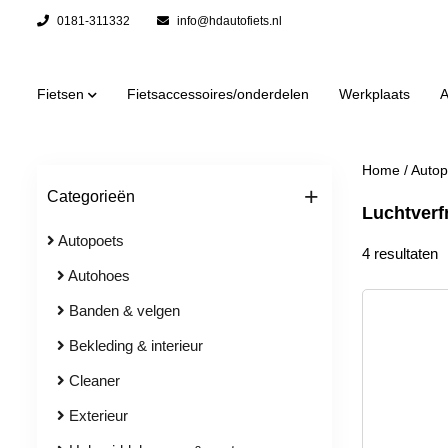
0181-311332
info@hdautofiets.nl
Fietsen
Fietsaccessoires/onderdelen
Werkplaats
A
Home
/
Autop
+
Categorieën
Luchtverf
Autopoets
4 resultaten
Autohoes
Banden & velgen
Bekleding & interieur
Cleaner
Exterieur