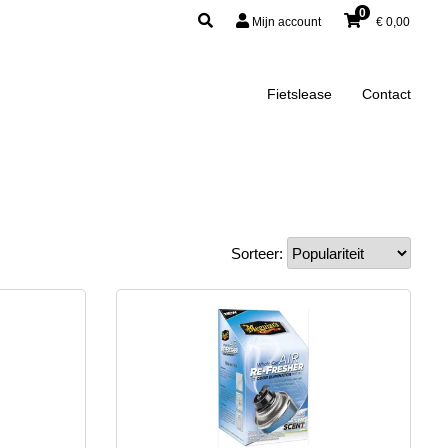
0
Mijn account
€
0,00
Fietslease
Contact
Sorteer: