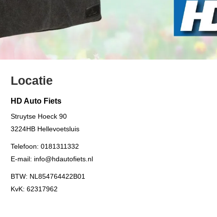
Locatie
HD Auto Fiets
Struytse Hoeck 90
3224HB
Hellevoetsluis
Telefoon:
0181311332
E-mail:
info@hdautofiets.nl
BTW: NL854764422B01
KvK: 62317962