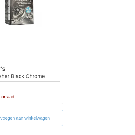
's
esher Black Chrome
oorraad
voegen aan winkelwagen