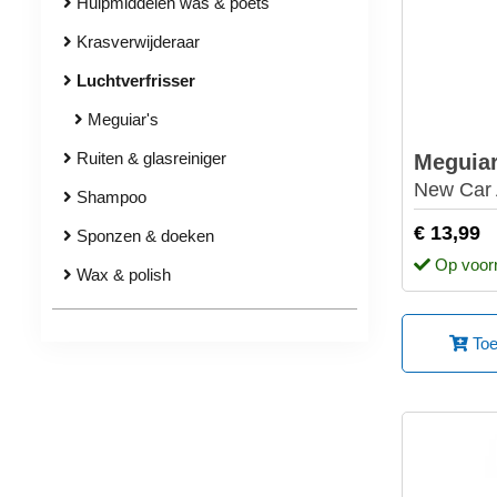
Hulpmiddelen was & poets
Krasverwijderaar
Luchtverfrisser
Meguiar's
Ruiten & glasreiniger
Meguiar
New Car A
Shampoo
€ 13,99
Sponzen & doeken
Op voor
Wax & polish
Toe