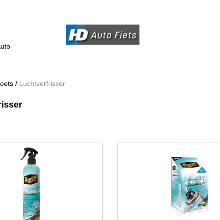
uto
oets
/
Luchtverfrisser
risser