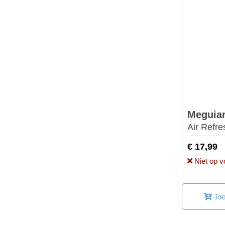
Meguiar
Air Refr
€ 17,99
Niet op v
Toe