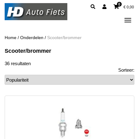
0
€
0,00
Tog
navi
Home
/
Onderdelen
/
Scooter/brommer
Scooter/brommer
36 resultaten
Sorteer: