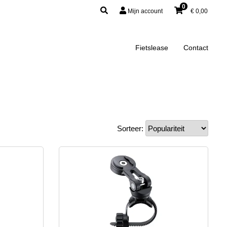
0
Mijn account
€
0,00
Fietslease
Contact
Sorteer: