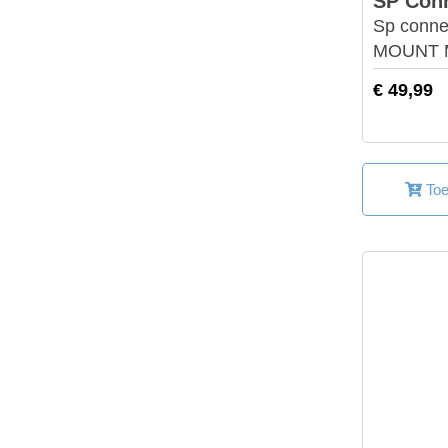
SP Con
Sp conn
MOUNT 
€ 49,99
Toe