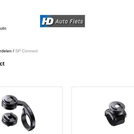
uto
rdelen
/
SP Connect
ct