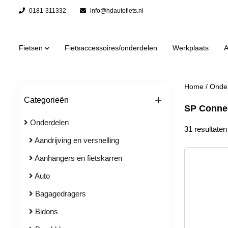
0181-311332
info@hdautofiets.nl
Fietsen
Fietsaccessoires/onderdelen
Werkplaats
A
Home
/
Onde
+
Categorieën
SP Conne
Onderdelen
31 resultaten
Aandrijving en versnelling
Aanhangers en fietskarren
Auto
Bagagedragers
Bidons