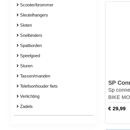
Scooter/brommer
Sleutelhangers
Sloten
Snelbinders
Spatborden
Speelgoed
Sturen
Tassen/manden
SP Con
Telefoonhouder fiets
Sp conn
Verlichting
BIKE M
Zadels
€ 29,99