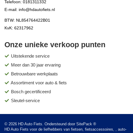
Telefoon:
0181311332
E-mail:
info@hdautofiets.nl
BTW: NL854764422B01
KvK: 62317962
Onze unieke verkoop punten
Uitstekende service
Meer dan 30 jaar ervaring
Betrouwbare werkplaats
Assortiment voor auto & fiets
Bosch gecertificeerd
Sleutel-service
© 2026 HD Auto Fiets. Ondersteund door
SitePack ®
HD Auto Fiets voor de liefhebbers van fietsen, fietsaccessoires, , auto-