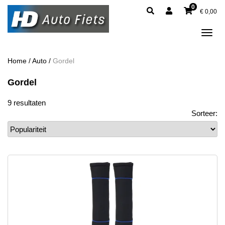
0
€
0,00
Tog
navi
Home
/
Auto
/
Gordel
Gordel
9 resultaten
Sorteer: