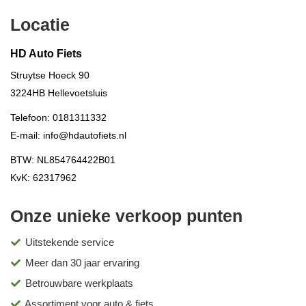
Locatie
HD Auto Fiets
Struytse Hoeck 90
3224HB
Hellevoetsluis
Telefoon:
0181311332
E-mail:
info@hdautofiets.nl
BTW: NL854764422B01
KvK: 62317962
Onze unieke verkoop punten
Uitstekende service
Meer dan 30 jaar ervaring
Betrouwbare werkplaats
Assortiment voor auto & fiets