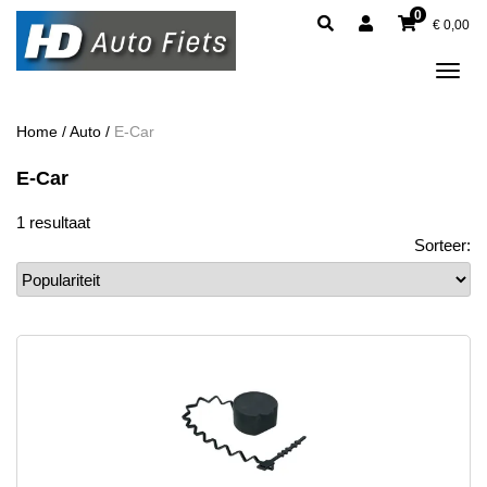
0
€
0,00
Tog
navi
Home
/
Auto
/
E-Car
E-Car
1 resultaat
Sorteer: