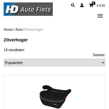
0
€
0,00
Tog
navi
Home
/
Auto
/
Zitverhoger
Zitverhoger
14 resultaten
Sorteer: