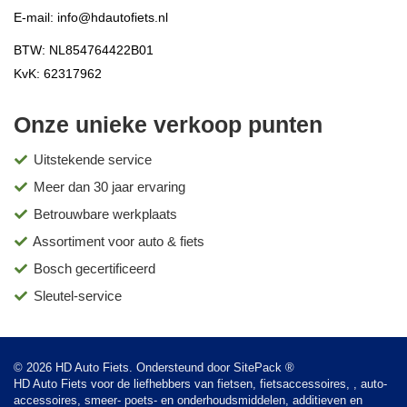
E-mail:
info@hdautofiets.nl
BTW: NL854764422B01
KvK: 62317962
Onze unieke verkoop punten
Uitstekende service
Meer dan 30 jaar ervaring
Betrouwbare werkplaats
Assortiment voor auto & fiets
Bosch gecertificeerd
Sleutel-service
© 2026 HD Auto Fiets. Ondersteund door
SitePack ®
HD Auto Fiets voor de liefhebbers van fietsen, fietsaccessoires, , auto-
accessoires, smeer- poets- en onderhoudsmiddelen, additieven en