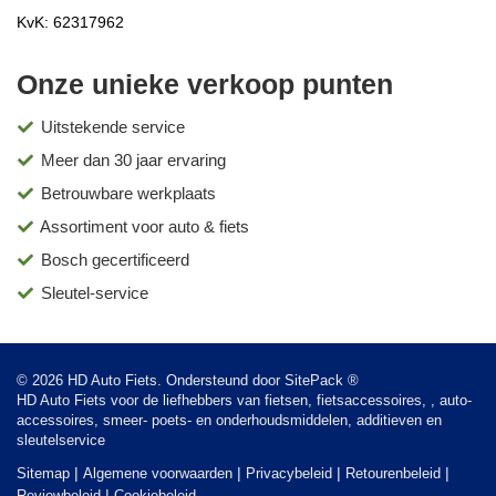
KvK: 62317962
Onze unieke verkoop punten
Uitstekende service
Meer dan 30 jaar ervaring
Betrouwbare werkplaats
Assortiment voor auto & fiets
Bosch gecertificeerd
Sleutel-service
© 2026 HD Auto Fiets. Ondersteund door
SitePack ®
HD Auto Fiets voor de liefhebbers van fietsen, fietsaccessoires, , auto-
accessoires, smeer- poets- en onderhoudsmiddelen, additieven en
sleutelservice
Sitemap
Algemene voorwaarden
Privacybeleid
Retourenbeleid
Reviewbeleid
Cookiebeleid