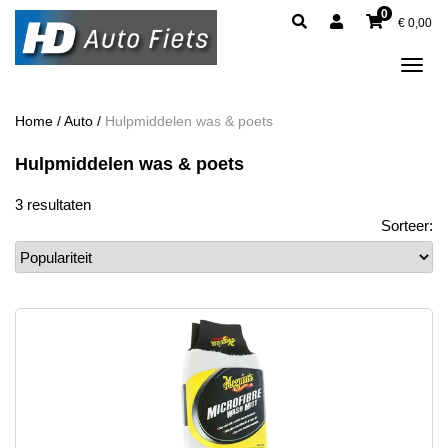
0
€
0,00
Tog
navi
Home
/
Auto
/
Hulpmiddelen was & poets
Hulpmiddelen was & poets
3 resultaten
Sorteer: