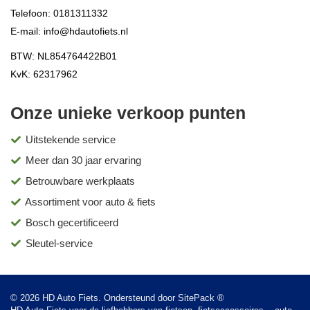
Telefoon:
0181311332
E-mail:
info@hdautofiets.nl
BTW: NL854764422B01
KvK: 62317962
Onze unieke verkoop punten
Uitstekende service
Meer dan 30 jaar ervaring
Betrouwbare werkplaats
Assortiment voor auto & fiets
Bosch gecertificeerd
Sleutel-service
© 2026 HD Auto Fiets. Ondersteund door
SitePack ®