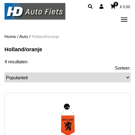
0
€
0,00
Tog
navi
Home
/
Auto
/
Holland/oranje
Holland/oranje
4 resultaten
Sorteer: