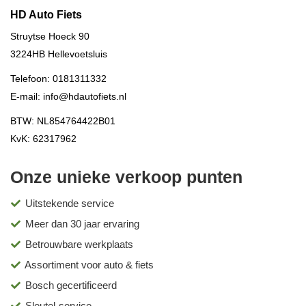
HD Auto Fiets
Struytse Hoeck 90
3224HB
Hellevoetsluis
Telefoon:
0181311332
E-mail:
info@hdautofiets.nl
BTW: NL854764422B01
KvK: 62317962
Onze unieke verkoop punten
Uitstekende service
Meer dan 30 jaar ervaring
Betrouwbare werkplaats
Assortiment voor auto & fiets
Bosch gecertificeerd
Sleutel-service