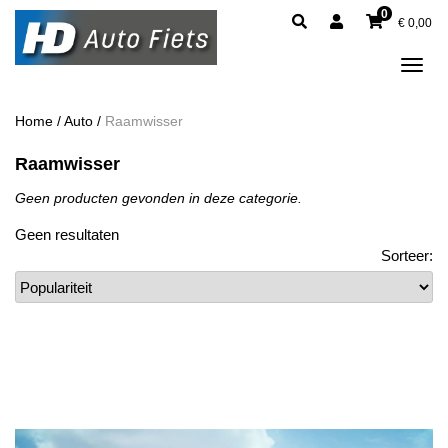
0
€
0,00
Tog
navi
Home
/
Auto
/
Raamwisser
Raamwisser
Geen producten gevonden in deze categorie.
Geen resultaten
Sorteer: